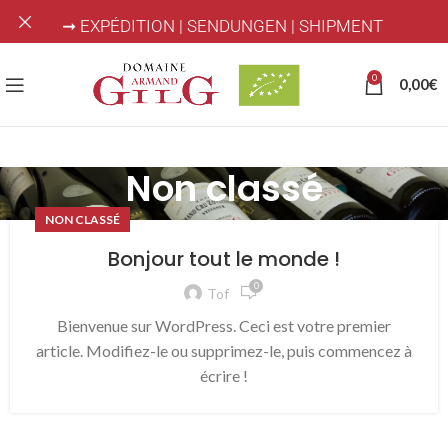
➞ EXPÉDITION | SENDUNGEN | SHIPMENT
0
0,00
€
Non classé
NON CLASSÉ
Bonjour tout le monde !
0
Tof
Bienvenue sur WordPress. Ceci est votre premier
article. Modifiez-le ou supprimez-le, puis commencez à
écrire !