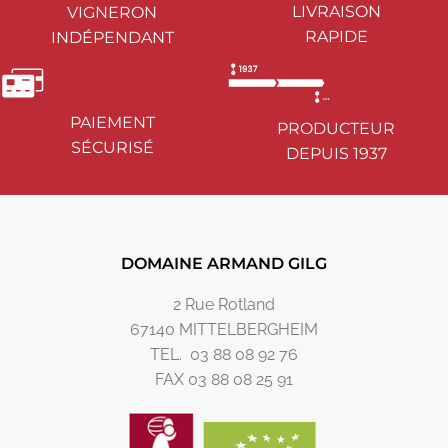
LIVRAISON
VIGNERON
RAPIDE
INDÉPENDANT
PAIEMENT
PRODUCTEUR
SÉCURISÉ
DEPUIS 1937
DOMAINE ARMAND GILG
2 Rue Rotland
67140 MITTELBERGHEIM
TEL. 03 88 08 92 76
FAX 03 88 08 25 91