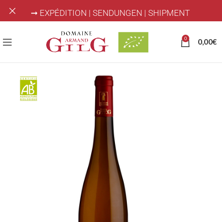
➞ EXPÉDITION | SENDUNGEN | SHIPMENT
0
0,00
€