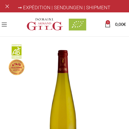
➞ EXPÉDITION | SENDUNGEN | SHIPMENT
0
0,00
€