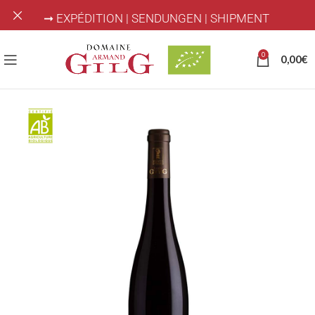
➞ EXPÉDITION | SENDUNGEN | SHIPMENT
0
0,00
€