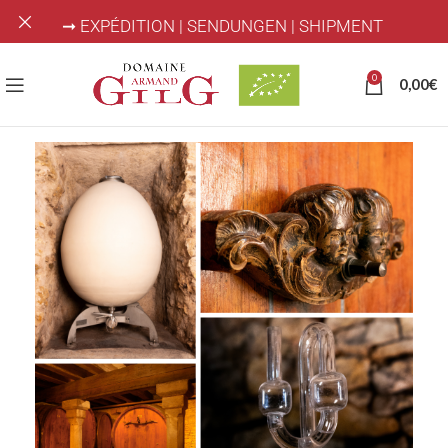
➞ EXPÉDITION | SENDUNGEN | SHIPMENT
0
0,00
€