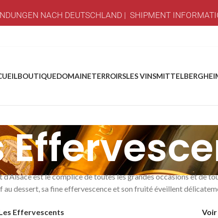
NDUNGEN NACH DEUTSCHLAND | SHIPMENT INFORMATI
CUEIL
BOUTIQUE
DOMAINE
TERROIRS
LES VINS
MITTELBERGHEI
s Effervesce
 d’Alsace est le complice de toutes les grandes occasions et de to
if au dessert, sa fine effervescence et son fruité éveillent délicatem
Les Effervescents
Voi