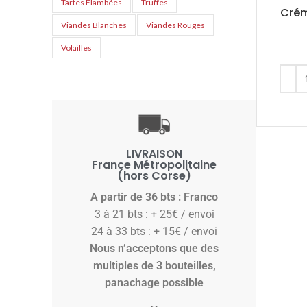
Tartes Flambées
Truffes
Crém
Viandes Blanches
Viandes Rouges
Volailles
LIVRAISON
France Métropolitaine
(hors Corse)
A partir de 36 bts :
Franco
3 à 21 bts : + 25€ / envoi
24 à 33 bts : + 15€ / envoi
Nous n’acceptons que des
multiples de 3 bouteilles,
panachage possible