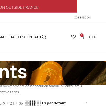
ON OUTSIDE FRANCE
CONNEXION
0
0,00
€
M
ACTUALITÉS
CONTACT
nts
us vos moments de bonheur en famille ou entre amis.
ent vos sens.
r
9
24
36