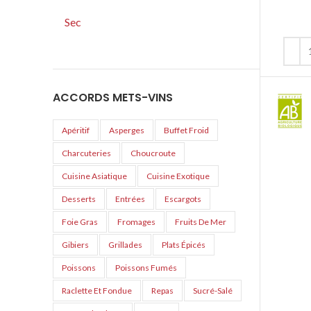
Sec
ACCORDS METS-VINS
Apéritif
Asperges
Buffet Froid
Charcuteries
Choucroute
Cuisine Asiatique
Cuisine Exotique
Desserts
Entrées
Escargots
Foie Gras
Fromages
Fruits De Mer
Gibiers
Grillades
Plats Épicés
Poissons
Poissons Fumés
Raclette Et Fondue
Repas
Sucré-Salé