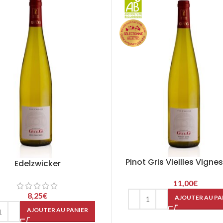
Pinot Gris Vieilles Vigne
Edelzwicker
11,00
€
8,25
€
AJOUTER AU PA
AJOUTER AU PANIER