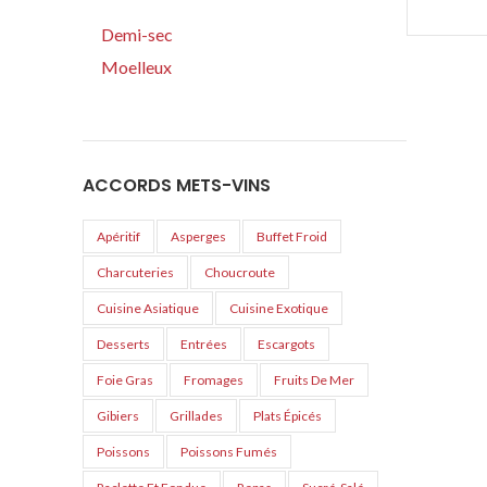
Demi-sec
Moelleux
ACCORDS METS-VINS
Apéritif
Asperges
Buffet Froid
Charcuteries
Choucroute
Cuisine Asiatique
Cuisine Exotique
Desserts
Entrées
Escargots
Foie Gras
Fromages
Fruits De Mer
Gibiers
Grillades
Plats Épicés
Poissons
Poissons Fumés