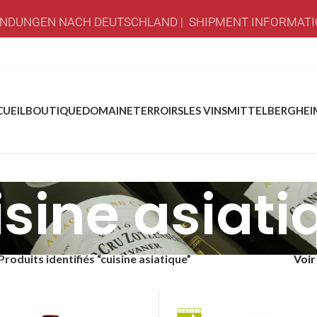
NDUNGEN NACH DEUTSCHLAND | SHIPMENT INFORMATI
CUEIL
BOUTIQUE
DOMAINE
TERROIRS
LES VINS
MITTELBERGHEI
isine asiati
Produits identifiés “cuisine asiatique”
Voi