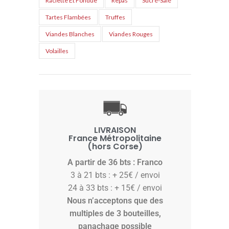
Raclette Et Fondue
Repas
Sucré-Salé
Tartes Flambées
Truffes
Viandes Blanches
Viandes Rouges
Volailles
LIVRAISON
France Métropolitaine
(hors Corse)
A partir de 36 bts :
Franco
3 à 21 bts : + 25€ / envoi
24 à 33 bts : + 15€ / envoi
Nous n’acceptons que des
multiples de 3 bouteilles,
panachage possible