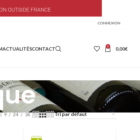
ON OUTSIDE FRANCE
CONNEXION
0
0,00
€
M
ACTUALITÉS
CONTACT
que
r
9
24
36