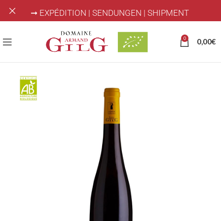
➞ EXPÉDITION | SENDUNGEN | SHIPMENT
0
0,00
€