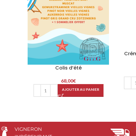
Crém
Colis d’été
68,00
€
AJOUTER AU PANIER
VIGNERON