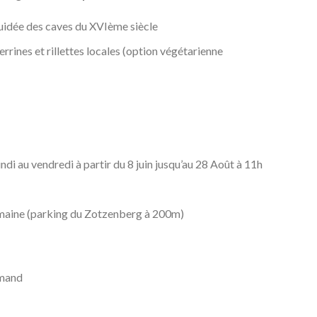
guidée des caves du XVIème siècle
rrines et rillettes locales (option végétarienne
undi au vendredi à partir du 8 juin jusqu’au 28 Août à 11h
maine (parking du Zotzenberg à 200m)
emand