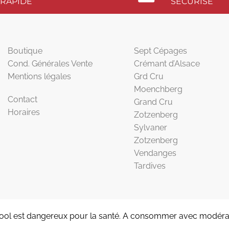
RAPIDE
SÉCURISÉ
Boutique
Sept Cépages
Cond. Générales Vente
Crémant d’Alsace
Mentions légales
Grd Cru
Moenchberg
Contact
Grand Cru
Horaires
Zotzenberg
Sylvaner
Zotzenberg
Vendanges
Tardives
cool est dangereux pour la santé. A consommer avec modérat