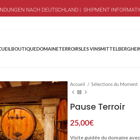
NDUNGEN NACH DEUTSCHLAND | SHIPMENT INFORMATI
CUEIL
BOUTIQUE
DOMAINE
TERROIRS
LES VINS
MITTELBERGHEI
Accueil
Sélections du Moment
Pause Terroir
25,00
€
Visite guidée du domaine avec 