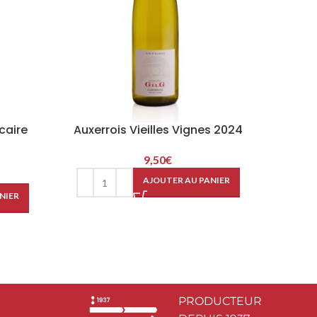
caire
Auxerrois Vieilles Vignes 2024
Pinot 
9,50
€
AJOUTER AU PANIER
NIER
PRODUCTEUR